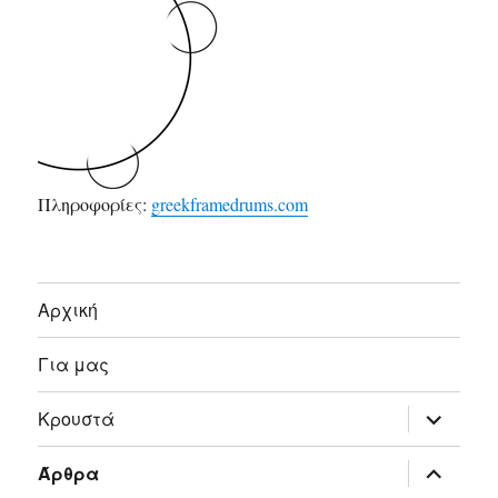
Πληροφορίες:
greekframedrums.com
Αρχική
Για μας
επέκτασ
Κρουστά
του
μενού
απόγονο
επέκτασ
Άρθρα
του